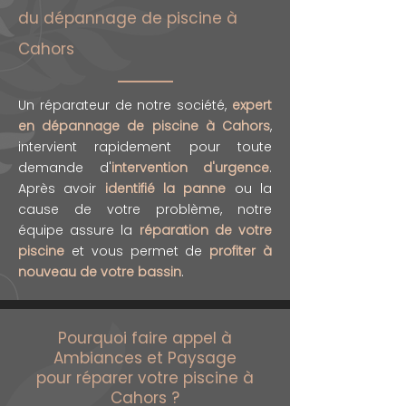
du dépannage de piscine à
Cahors
Un réparateur de notre société,
expert
en dépannage de piscine à Cahors
,
intervient rapidement pour toute
demande d'
intervention d'urgence
.
Après avoir
identifié la panne
ou la
cause de votre problème, notre
équipe assure la
réparation de votre
piscine
et vous permet de
profiter à
nouveau de votre bassin
.
Pourquoi faire appel à
Ambiances et Paysage
pour réparer votre piscine à
Cahors ?