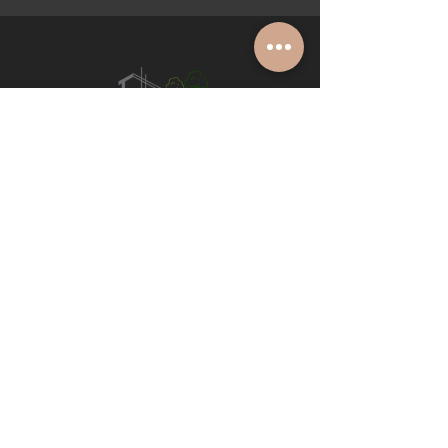
pradaljeanmarc@gmail.com
06 49 15 16 18
Contactez-nous
Prénom